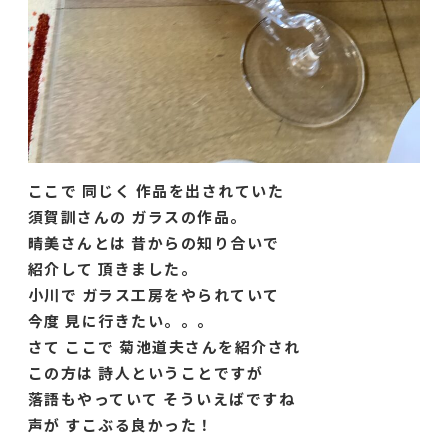
ここで 同じく 作品を出されていた
須賀訓さんの ガラスの作品。
晴美さんとは 昔からの知り合いで
紹介して 頂きました。
小川で ガラス工房をやられていて
今度 見に行きたい。。。
さて ここで 菊池道夫さんを紹介され
この方は 詩人ということですが
落語もやっていて そういえばですね
声が すこぶる良かった！