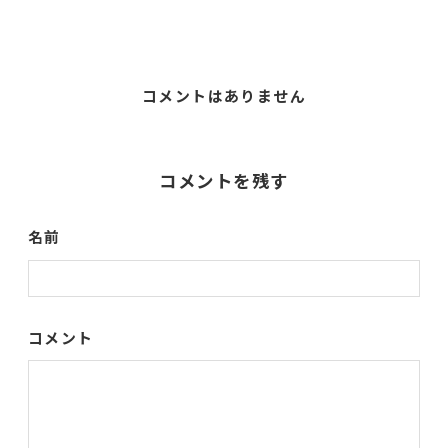
コメントはありません
コメントを残す
名前
コメント