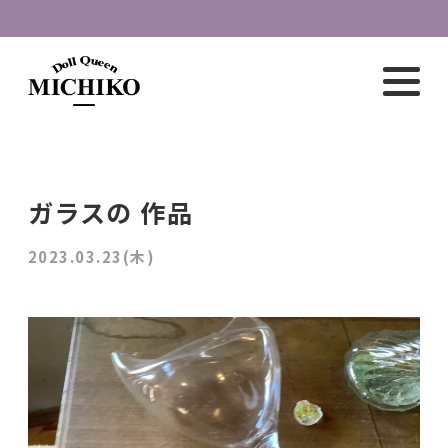
ガラスの 作品
2023.03.23(木)