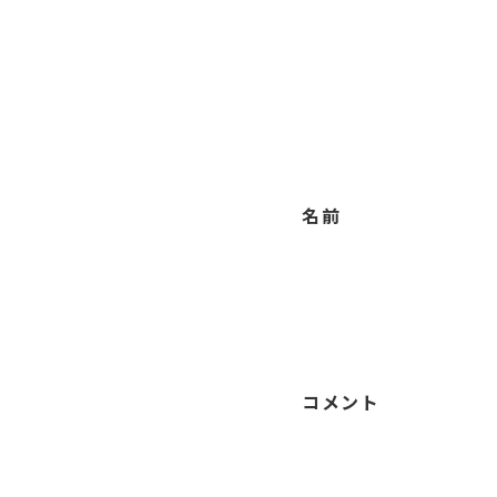
名前
コメント