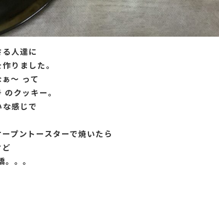
さる人達に
を作りました。
ぁ〜 って
号 のクッキー。
いな感じで
オープントースターで焼いたら
けど
愛嬌。。。