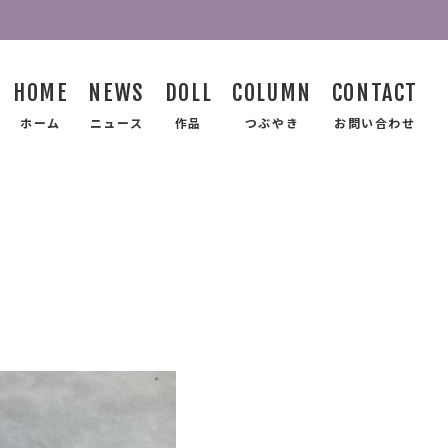
HOME
NEWS
DOLL
COLUMN
CONTACT