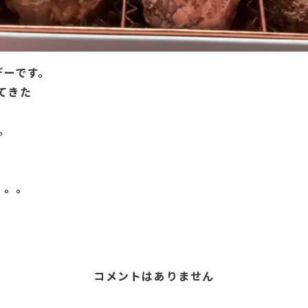
デーです。
てきた
。
。
。。。
コメントはありません