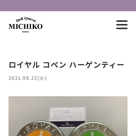
ロイヤル コペン ハーゲンティー
2021.06.22(火)