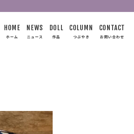
HOME
NEWS
DOLL
COLUMN
CONTACT