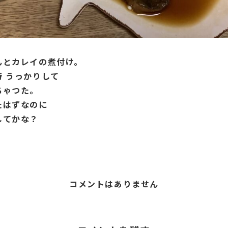
んとカレイの煮付け。
時 うっかりして
ちゃつた。
たはずなのに
してかな？
コメントはありません